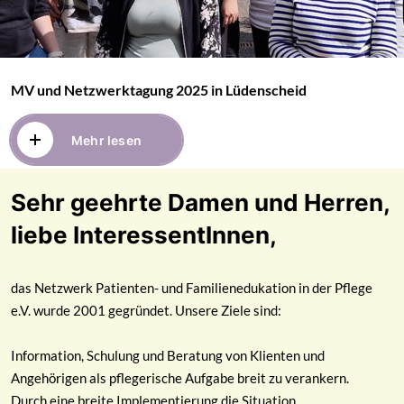
MV und Netzwerktagung 2025 in Lüdenscheid
Mehr lesen
Sehr geehrte Damen und Herren,
1
2
3
4
5
6
7
8
9
10
11
12
liebe InteressentInnen,
das Netzwerk Patienten- und Familienedukation in der Pflege
e.V. wurde 2001 gegründet. Unsere Ziele sind:
Information, Schulung und Beratung von Klienten und
Angehörigen als pflegerische Aufgabe breit zu verankern.
Durch eine breite Implementierung die Situation