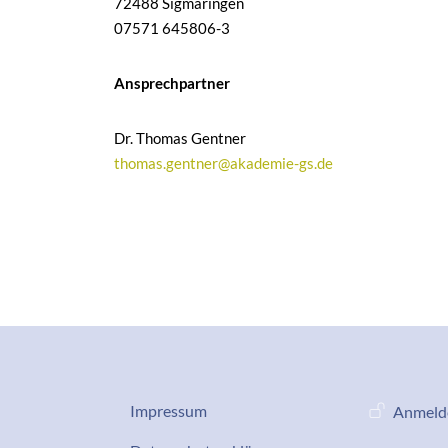
72488 Sigmaringen
07571 645806-3
Ansprechpartner
Dr. Thomas Gentner
thomas.gentner@akademie-gs.de
Datenschutz-Impressum
Benutze
Impressum
Anmeld
Services